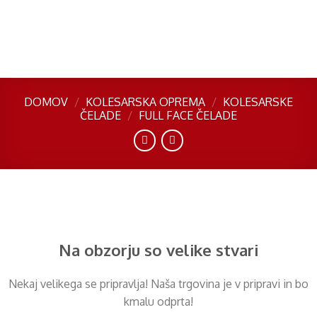
Skip
to
content
DOMOV
/
KOLESARSKA OPREMA
/
KOLESARSKE
ČELADE
/
FULL FACE ČELADE
Preskoči
na
vsebino
Na obzorju so velike stvari
Nekaj ​​velikega se pripravlja! Naša trgovina je v pripravi in ​​bo
kmalu odprta!