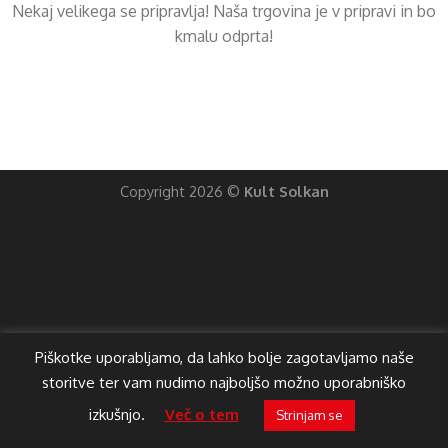
Nekaj ​​velikega se pripravlja! Naša trgovina je v pripravi in ​​bo
kmalu odprta!
Copyright 2026 ©
Kult Solkan
Piškotke uporabljamo, da lahko bolje zagotavljamo naše
storitve ter vam nudimo najboljšo možno uporabniško
izkušnjo.
Več o tem
Strinjam se