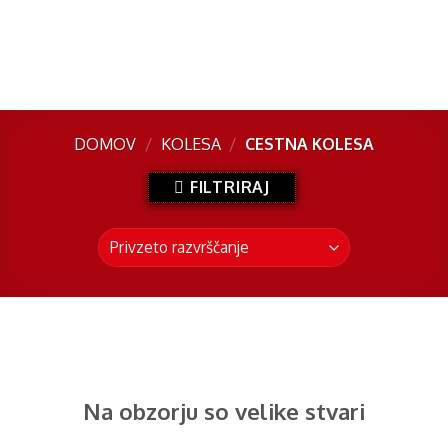
Skip
to
content
DOMOV
/
KOLESA
/
CESTNA KOLESA
FILTRIRAJ
Preskoči
na
vsebino
Na obzorju so velike stvari