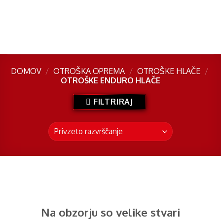
Skip
to
content
DOMOV
/
OTROŠKA OPREMA
/
OTROŠKE HLAČE
/
OTROŠKE ENDURO HLAČE
FILTRIRAJ
Preskoči
na
vsebino
Na obzorju so velike stvari