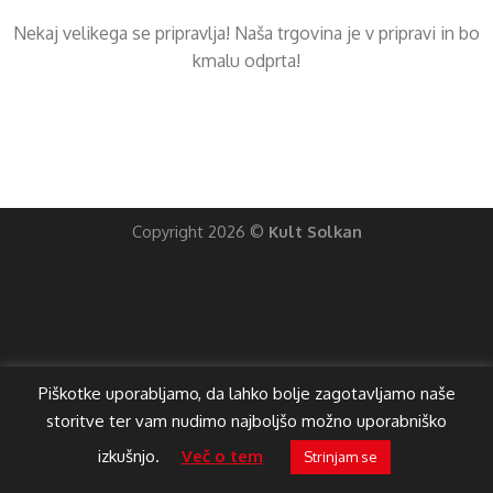
Nekaj ​​velikega se pripravlja! Naša trgovina je v pripravi in ​​bo
kmalu odprta!
Copyright 2026 ©
Kult Solkan
Piškotke uporabljamo, da lahko bolje zagotavljamo naše
storitve ter vam nudimo najboljšo možno uporabniško
izkušnjo.
Več o tem
Strinjam se