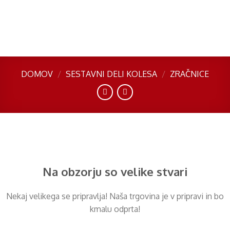
Skip
to
content
DOMOV
/
SESTAVNI DELI KOLESA
/
ZRAČNICE
Preskoči
na
vsebino
Na obzorju so velike stvari
Nekaj ​​velikega se pripravlja! Naša trgovina je v pripravi in ​​bo
kmalu odprta!