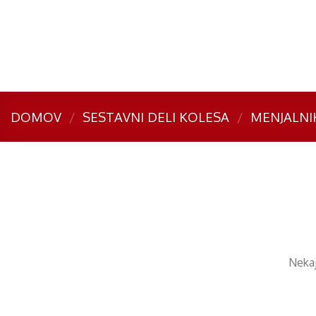
Skip
to
content
DOMOV
/
SESTAVNI DELI KOLESA
/
MENJALNI
Preskoči
na
vsebino
Nekaj 