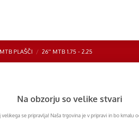
MTB PLAŠČI
/
26'' MTB 1.75 - 2.25
Na obzorju so velike stvari
​​velikega se pripravlja! Naša trgovina je v pripravi in ​​bo kmalu 