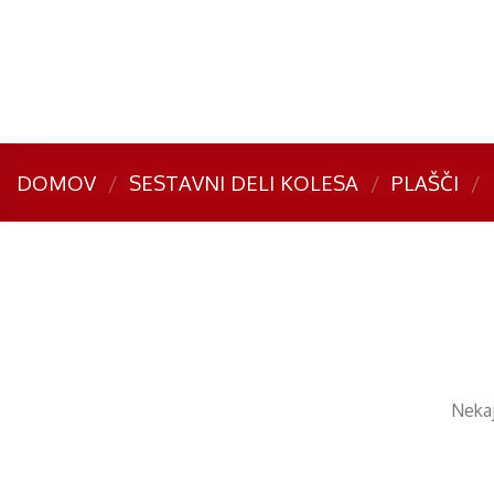
Skip
to
content
DOMOV
/
SESTAVNI DELI KOLESA
/
PLAŠČI
/
Preskoči
na
vsebino
Nekaj 