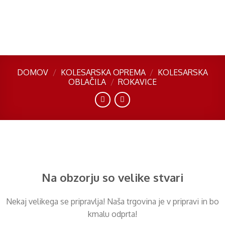
Skip
to
content
DOMOV
/
KOLESARSKA OPREMA
/
KOLESARSKA
OBLAČILA
/
ROKAVICE
Preskoči
na
vsebino
Na obzorju so velike stvari
Nekaj ​​velikega se pripravlja! Naša trgovina je v pripravi in ​​bo
kmalu odprta!