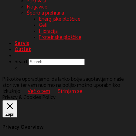
Pokrivala
Nogavice
Športna prehrana
Energijske ploščice
Geli
Hidracija
Proteinske ploščice
Servis
Outlet
Search
×
Piškotke uporabljamo, da lahko bolje zagotavljamo naše
storitve ter vam nudimo najboljšo možno uporabniško
izkušnjo.
Več o tem
Strinjam se
Privacy & Cookies Policy
Zapri
Privacy Overview