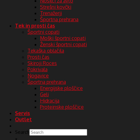
Nosilci za avto
Strešni kovčki
Trenažerji
Športna prehrana
Tek in prosti čas
Športni copati
Moški športni copati
Ženski športni copati
Tekaška oblačila
Prosti čas
Skiroji Roces
Pokrivala
Nogavice
Športna prehrana
Energijske ploščice
Geli
Hidracija
Proteinske ploščice
Servis
Outlet
Search
×