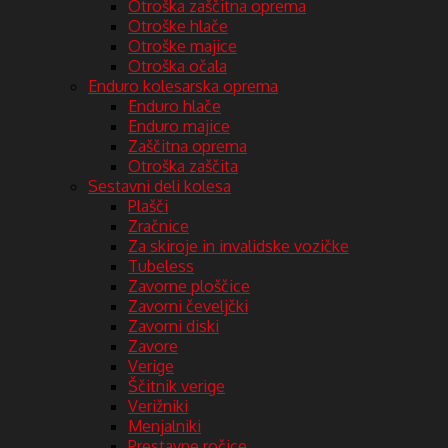
Otroška zaščitna oprema
Otroške hlače
Otroške majice
Otroška očala
Enduro kolesarska oprema
Enduro hlače
Enduro majice
Zaščitna oprema
Otroška zaščita
Sestavni deli kolesa
Plašči
Zračnice
Za skiroje in invalidske vozičke
Tubeless
Zavorne ploščice
Zavorni čeveljčki
Zavorni diski
Zavore
Verige
Ščitnik verige
Verižniki
Menjalniki
Prestavne ročice