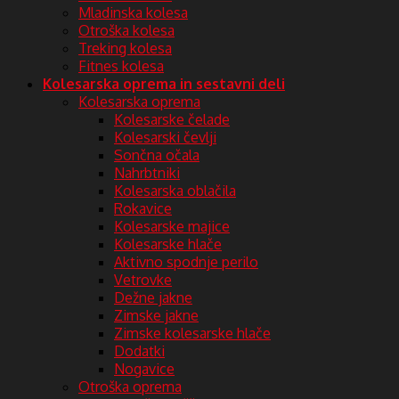
Mladinska kolesa
Otroška kolesa
Treking kolesa
Fitnes kolesa
Kolesarska oprema in sestavni deli
Kolesarska oprema
Kolesarske čelade
Kolesarski čevlji
Sončna očala
Nahrbtniki
Kolesarska oblačila
Rokavice
Kolesarske majice
Kolesarske hlače
Aktivno spodnje perilo
Vetrovke
Dežne jakne
Zimske jakne
Zimske kolesarske hlače
Dodatki
Nogavice
Otroška oprema