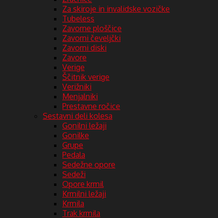
Za skiroje in invalidske vozičke
Tubeless
Zavorne ploščice
Zavorni čeveljčki
Zavorni diski
Zavore
Verige
Ščitnik verige
Verižniki
Menjalniki
Prestavne ročice
Sestavni deli kolesa
Gonilni ležaji
Gonilke
Grupe
Pedala
Sedežne opore
Sedeži
Opore krmil
Krmilni ležaji
Krmila
Trak krmila