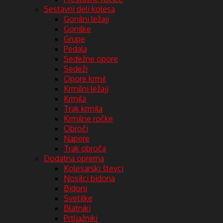
Sestavni deli kolesa
Gonilni ležaji
Gonilke
Grupe
Pedala
Sedežne opore
Sedeži
Opore krmil
Krmilni ležaji
Krmila
Trak krmila
Krmilne ročke
Obroči
Napere
Trak obroča
Dodatna oprema
Kolesarski števci
Nosilci bidona
Bidoni
Svetilke
Blatniki
Prtljažniki