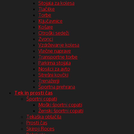
Stojala za kolesa
Tlačilke
Torbe
Ključavnice
Košare
Otroški sedeži
Zvonci
Vzdrževanje kolesa
Vlečne naprave
Transportne torbe
Parkirna stojala
Nosilci za avto
Strešni kovčki
Trenažerji
Športna prehrana
Tek in prosti čas
Športni copati
Moški športni copati
Ženski športni copati
Tekaška oblačila
Prosti čas
Skiroji Roces