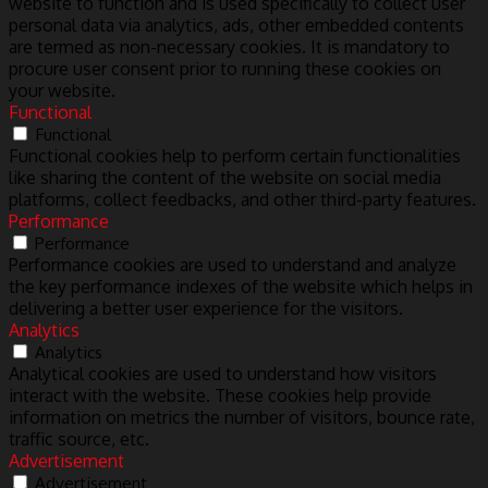
website to function and is used specifically to collect user
personal data via analytics, ads, other embedded contents
are termed as non-necessary cookies. It is mandatory to
procure user consent prior to running these cookies on
your website.
Functional
Functional
Functional cookies help to perform certain functionalities
like sharing the content of the website on social media
platforms, collect feedbacks, and other third-party features.
Performance
Performance
Performance cookies are used to understand and analyze
the key performance indexes of the website which helps in
delivering a better user experience for the visitors.
Analytics
Analytics
Analytical cookies are used to understand how visitors
interact with the website. These cookies help provide
information on metrics the number of visitors, bounce rate,
traffic source, etc.
Advertisement
Advertisement