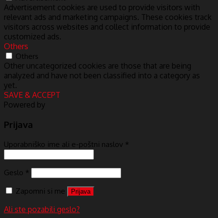
Advertisement cookies are used to provide visitors with
relevant ads and marketing campaigns. These cookies track
visitors across websites and collect information to provide
customized ads.
Others
Others
Other uncategorized cookies are those that are being
analyzed and have not been classified into a category as
yet.
SAVE & ACCEPT
Powered by
Prijava
Uporabniško ime ali e-poštni naslov
*
Geslo
*
Zapomni si me
Prijava
Ali ste pozabili geslo?