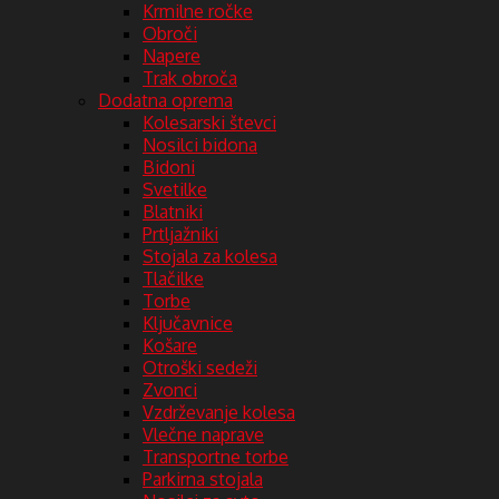
Krmilne ročke
Obroči
Napere
Trak obroča
Dodatna oprema
Kolesarski števci
Nosilci bidona
Bidoni
Svetilke
Blatniki
Prtljažniki
Stojala za kolesa
Tlačilke
Torbe
Ključavnice
Košare
Otroški sedeži
Zvonci
Vzdrževanje kolesa
Vlečne naprave
Transportne torbe
Parkirna stojala