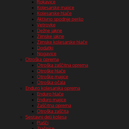
Rokavice
Kolesarske majice
Kolesarske hlače
Aktivno spodnje perilo
Vetrovke
Dežne jakne
Zimske jakne
Zimske kolesarske hlače
Dodatki
Nogavice
Otroška oprema
Otroška zaščitna oprema
Otroške hlače
Otroške majice
Otroška očala
Enduro kolesarska oprema
Enduro hlače
Enduro majice
Zaščitna oprema
Otroška zaščita
Sestavni deli kolesa
Plašči
Zračnice