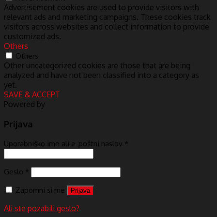
Advertisement cookies are used to provide visitors with
relevant ads and marketing campaigns. These cookies track
visitors across websites and collect information to provide
customized ads.
Others
Others
Other uncategorized cookies are those that are being
analyzed and have not been classified into a category as
yet.
SAVE & ACCEPT
Powered by
Prijava
Uporabniško ime ali e-poštni naslov
*
Geslo
*
Zapomni si me
Prijava
Ali ste pozabili geslo?