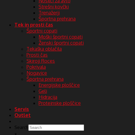
Nosilci za avto
Strešni kovčki
Trenažerji
Športna prehrana
Tek in prosti čas
Športni copati
Moški športni copati
Ženski športni copati
Tekaška oblačila
Prosti čas
Skiroji Roces
Pokrivala
Nogavice
Športna prehrana
Energijske ploščice
Geli
Hidracija
Proteinske ploščice
Servis
Outlet
Search
×