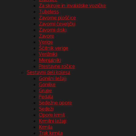
Za skiroje in invalidske vozičke
Tubeless
Zavorne ploščice
Zavorni čeveljčki
Zavorni diski
Zavore
Verige
Ščitnik verige
Verižniki
Menjalniki
Prestavne ročice
Sestavni deli kolesa
Gonilni ležaji
Gonilke
Grupe
Pedala
Sedežne opore
Sedeži
Opore krmil
Krmilni ležaji
Krmila
Trak krmila