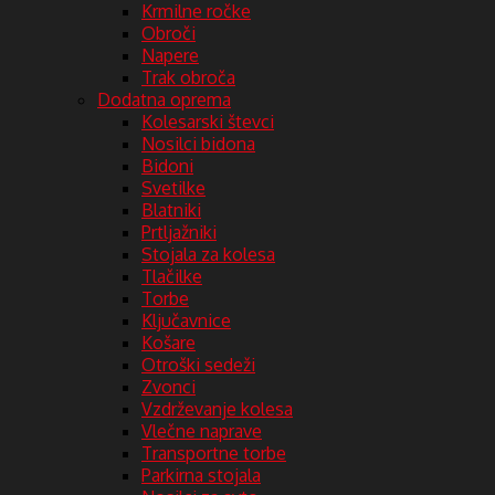
Krmilne ročke
Obroči
Napere
Trak obroča
Dodatna oprema
Kolesarski števci
Nosilci bidona
Bidoni
Svetilke
Blatniki
Prtljažniki
Stojala za kolesa
Tlačilke
Torbe
Ključavnice
Košare
Otroški sedeži
Zvonci
Vzdrževanje kolesa
Vlečne naprave
Transportne torbe
Parkirna stojala