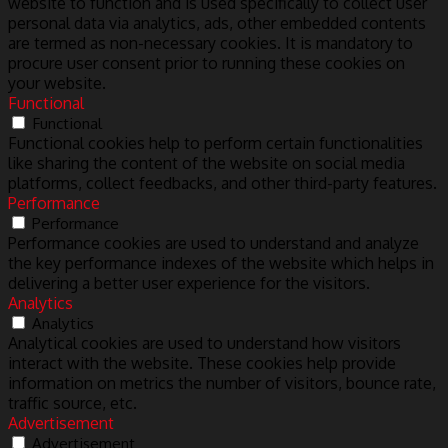
website to function and is used specifically to collect user
personal data via analytics, ads, other embedded contents
are termed as non-necessary cookies. It is mandatory to
procure user consent prior to running these cookies on
your website.
Functional
Functional
Functional cookies help to perform certain functionalities
like sharing the content of the website on social media
platforms, collect feedbacks, and other third-party features.
Performance
Performance
Performance cookies are used to understand and analyze
the key performance indexes of the website which helps in
delivering a better user experience for the visitors.
Analytics
Analytics
Analytical cookies are used to understand how visitors
interact with the website. These cookies help provide
information on metrics the number of visitors, bounce rate,
traffic source, etc.
Advertisement
Advertisement