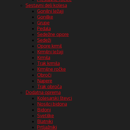
Sestavni deli kolesa
Gonilni ležaji
Gonilke
Grupe
Pedala
Sedežne opore
Sedeži
Opore krmil
Krmilni ležaji
Krmila
Trak krmila
Krmilne ročke
Obroči
Napere
Trak obroča
Dodatna oprema
Kolesarski števci
Nosilci bidona
Bidoni
Svetilke
Blatniki
Prtljažniki