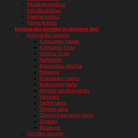
Mladinska kolesa
Otroška kolesa
Treking kolesa
Fitnes kolesa
Kolesarska oprema in sestavni deli
Kolesarska oprema
Kolesarske čelade
Kolesarski čevlji
Sončna očala
Nahrbtniki
Kolesarska oblačila
Rokavice
Kolesarske majice
Kolesarske hlače
Aktivno spodnje perilo
Vetrovke
Dežne jakne
Zimske jakne
Zimske kolesarske hlače
Dodatki
Nogavice
Otroška oprema