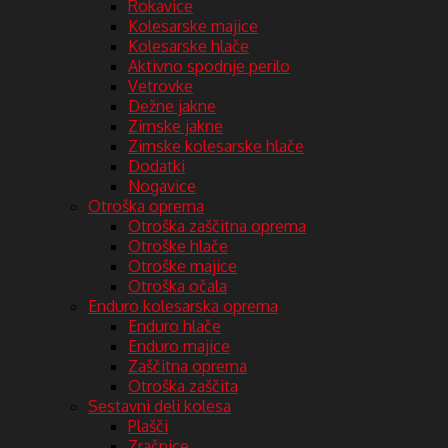
Rokavice
Kolesarske majice
Kolesarske hlače
Aktivno spodnje perilo
Vetrovke
Dežne jakne
Zimske jakne
Zimske kolesarske hlače
Dodatki
Nogavice
Otroška oprema
Otroška zaščitna oprema
Otroške hlače
Otroške majice
Otroška očala
Enduro kolesarska oprema
Enduro hlače
Enduro majice
Zaščitna oprema
Otroška zaščita
Sestavni deli kolesa
Plašči
Zračnice