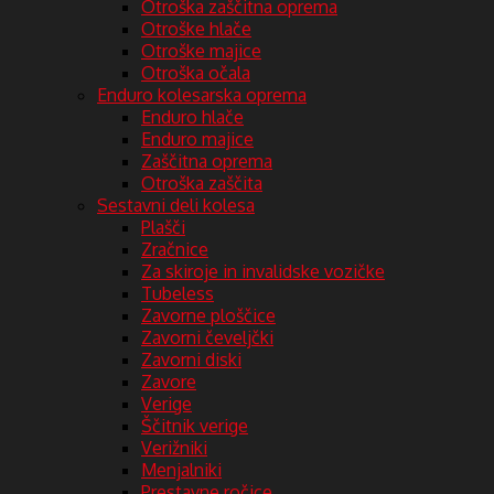
Otroška zaščitna oprema
Otroške hlače
Otroške majice
Otroška očala
Enduro kolesarska oprema
Enduro hlače
Enduro majice
Zaščitna oprema
Otroška zaščita
Sestavni deli kolesa
Plašči
Zračnice
Za skiroje in invalidske vozičke
Tubeless
Zavorne ploščice
Zavorni čeveljčki
Zavorni diski
Zavore
Verige
Ščitnik verige
Verižniki
Menjalniki
Prestavne ročice