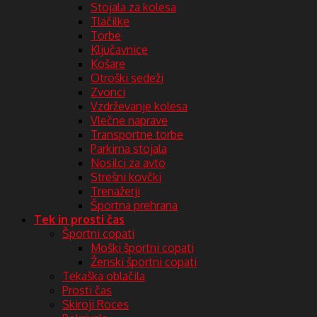
Stojala za kolesa
Tlačilke
Torbe
Ključavnice
Košare
Otroški sedeži
Zvonci
Vzdrževanje kolesa
Vlečne naprave
Transportne torbe
Parkirna stojala
Nosilci za avto
Strešni kovčki
Trenažerji
Športna prehrana
Tek in prosti čas
Športni copati
Moški športni copati
Ženski športni copati
Tekaška oblačila
Prosti čas
Skiroji Roces