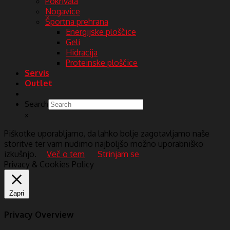
Pokrivala
Nogavice
Športna prehrana
Energijske ploščice
Geli
Hidracija
Proteinske ploščice
Servis
Outlet
Search
×
Piškotke uporabljamo, da lahko bolje zagotavljamo naše
storitve ter vam nudimo najboljšo možno uporabniško
izkušnjo.
Več o tem
Strinjam se
Privacy & Cookies Policy
Zapri
Privacy Overview