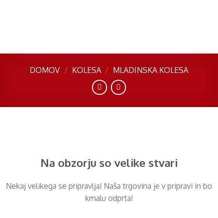
Skip
to
content
DOMOV
/
KOLESA
/
MLADINSKA KOLESA
Preskoči
na
vsebino
Na obzorju so velike stvari
Nekaj ​​velikega se pripravlja! Naša trgovina je v pripravi in ​​bo
kmalu odprta!