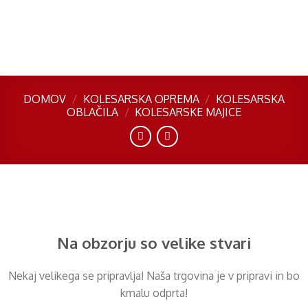
Skip
to
content
DOMOV
/
KOLESARSKA OPREMA
/
KOLESARSKA
OBLAČILA
/
KOLESARSKE MAJICE
Preskoči
na
vsebino
Na obzorju so velike stvari
Nekaj ​​velikega se pripravlja! Naša trgovina je v pripravi in ​​bo
kmalu odprta!