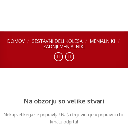
Skip
to
content
DOMOV
/
SESTAVNI DELI KOLESA
/
MENJALNIKI
/
ZADNJI MENJALNIKI
Preskoči
na
vsebino
Na obzorju so velike stvari
Nekaj ​​velikega se pripravlja! Naša trgovina je v pripravi in ​​bo
kmalu odprta!