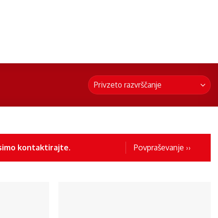
simo kontaktirajte.
Povpraševanje ››