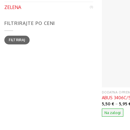
ZELENA
(1)
FILTRIRAJTE PO CENI
Min
Max
FILTRIRAJ
cena
cena
DODATNA OPRE
ABUS 3406C/55
5,50
€
–
5,95
Na zalogi