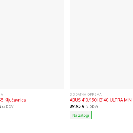
MA
DODATNA OPREMA
 Ključavnica
ABUS 410/150HB140 ULTRA MINI 
€
39,95
€
(z DDV)
(z DDV)
Na zalogi