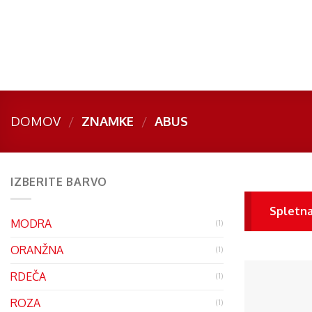
Skip
to
content
DOMOV
/
ZNAMKE
/
ABUS
IZBERITE BARVO
Spletna
MODRA
(1)
ORANŽNA
(1)
RDEČA
(1)
ROZA
(1)