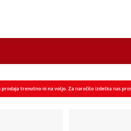
 prodaja trenutno ni na voljo. Za naročilo izdelka nas pro