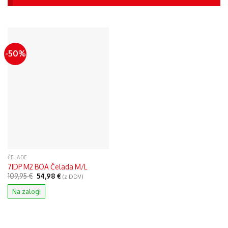
-50%
ČELADE
7IDP M2 BOA Čelada M/L
Izvirna
Trenutna
109,95
€
54,98
€
(z DDV)
cena
cena
je
je:
Na zalogi
bila:
54,98 €.
109,95 €.