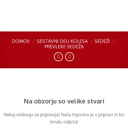
Skip
to
content
DOMOV
/
SESTAVNI DELI KOLESA
/
SEDEŽI
/
PREVLEKE SEDEŽA
Preskoči
na
vsebino
Na obzorju so velike stvari
Nekaj ​​velikega se pripravlja! Naša trgovina je v pripravi in ​​bo
kmalu odprta!