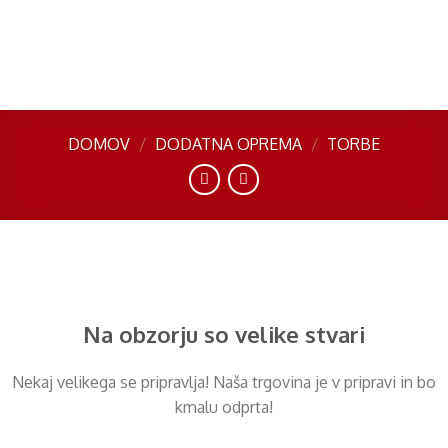
Skip
to
content
DOMOV
/
DODATNA OPREMA
/
TORBE
Preskoči
na
vsebino
Na obzorju so velike stvari
Nekaj ​​velikega se pripravlja! Naša trgovina je v pripravi in ​​bo
kmalu odprta!