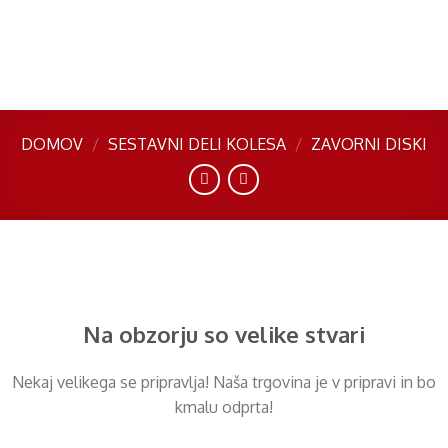
Skip
to
content
DOMOV
/
SESTAVNI DELI KOLESA
/
ZAVORNI DISKI
Preskoči
na
vsebino
Na obzorju so velike stvari
Nekaj ​​velikega se pripravlja! Naša trgovina je v pripravi in ​​bo
kmalu odprta!