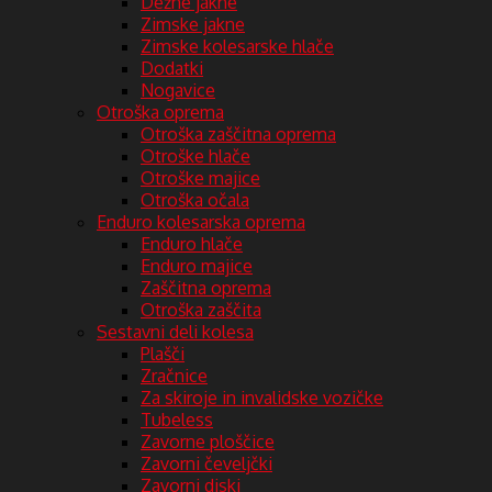
Dežne jakne
Zimske jakne
Zimske kolesarske hlače
Dodatki
Nogavice
Otroška oprema
Otroška zaščitna oprema
Otroške hlače
Otroške majice
Otroška očala
Enduro kolesarska oprema
Enduro hlače
Enduro majice
Zaščitna oprema
Otroška zaščita
Sestavni deli kolesa
Plašči
Zračnice
Za skiroje in invalidske vozičke
Tubeless
Zavorne ploščice
Zavorni čeveljčki
Zavorni diski