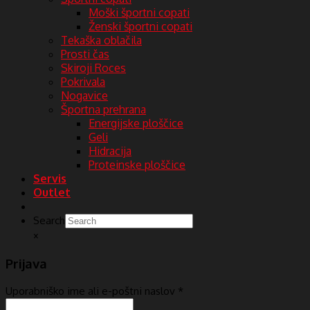
Moški športni copati
Ženski športni copati
Tekaška oblačila
Prosti čas
Skiroji Roces
Pokrivala
Nogavice
Športna prehrana
Energijske ploščice
Geli
Hidracija
Proteinske ploščice
Servis
Outlet
Search
×
Prijava
Uporabniško ime ali e-poštni naslov
*