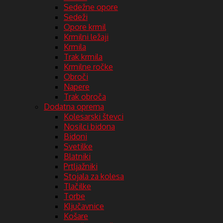
Sedežne opore
Sedeži
Opore krmil
Krmilni ležaji
Krmila
Trak krmila
Krmilne ročke
Obroči
Napere
Trak obroča
Dodatna oprema
Kolesarski števci
Nosilci bidona
Bidoni
Svetilke
Blatniki
Prtljažniki
Stojala za kolesa
Tlačilke
Torbe
Ključavnice
Košare