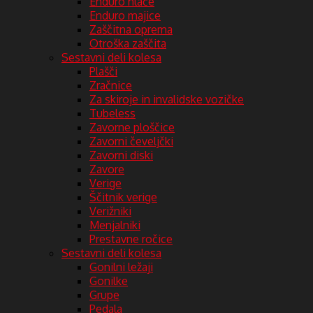
Enduro hlače
Enduro majice
Zaščitna oprema
Otroška zaščita
Sestavni deli kolesa
Plašči
Zračnice
Za skiroje in invalidske vozičke
Tubeless
Zavorne ploščice
Zavorni čeveljčki
Zavorni diski
Zavore
Verige
Ščitnik verige
Verižniki
Menjalniki
Prestavne ročice
Sestavni deli kolesa
Gonilni ležaji
Gonilke
Grupe
Pedala