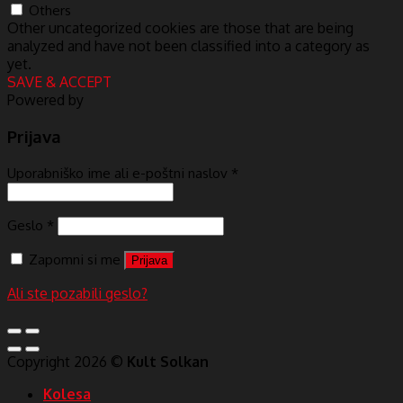
Others
Other uncategorized cookies are those that are being
analyzed and have not been classified into a category as
yet.
SAVE & ACCEPT
Powered by
Prijava
Uporabniško ime ali e-poštni naslov
*
Geslo
*
Zapomni si me
Prijava
Ali ste pozabili geslo?
Copyright 2026 ©
Kult Solkan
Kolesa