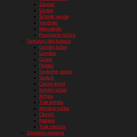
Zavore
Verige
Ščitnik verige
Verižniki
Menjalniki
Prestavne ročice
Sestavni deli kolesa
Gonilni ležaji
Gonilke
Grupe
Pedala
Sedežne opore
Sedeži
Opore krmil
Krmilni ležaji
Krmila
Trak krmila
Krmilne ročke
Obroči
Napere
Trak obroča
Dodatna oprema