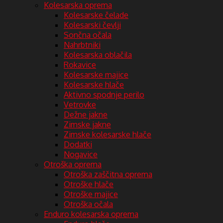
Kolesarska oprema
Kolesarske čelade
Kolesarski čevlji
Sončna očala
Nahrbtniki
Kolesarska oblačila
Rokavice
Kolesarske majice
Kolesarske hlače
Aktivno spodnje perilo
Vetrovke
Dežne jakne
Zimske jakne
Zimske kolesarske hlače
Dodatki
Nogavice
Otroška oprema
Otroška zaščitna oprema
Otroške hlače
Otroške majice
Otroška očala
Enduro kolesarska oprema