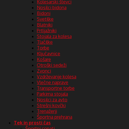
Kolesarski števci
Nosilci bidona
Bidoni
Svetilke
Blatniki
Prtljažniki
Stojala za kolesa
Tlačilke
Torbe
Ključavnice
Košare
Otroški sedeži
Zvonci
Vzdrževanje kolesa
Vlečne naprave
Transportne torbe
Parkirna stojala
Nosilci za avto
Strešni kovčki
Trenažerji
Športna prehrana
Tek in prosti čas
Športni copati