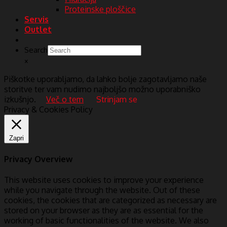
Proteinske ploščice
Servis
Outlet
Search
×
Piškotke uporabljamo, da lahko bolje zagotavljamo naše
storitve ter vam nudimo najboljšo možno uporabniško
izkušnjo.
Več o tem
Strinjam se
Privacy & Cookies Policy
Zapri
Privacy Overview
This website uses cookies to improve your experience
while you navigate through the website. Out of these
cookies, the cookies that are categorized as necessary are
stored on your browser as they are as essential for the
working of basic functionalities of the website. We also