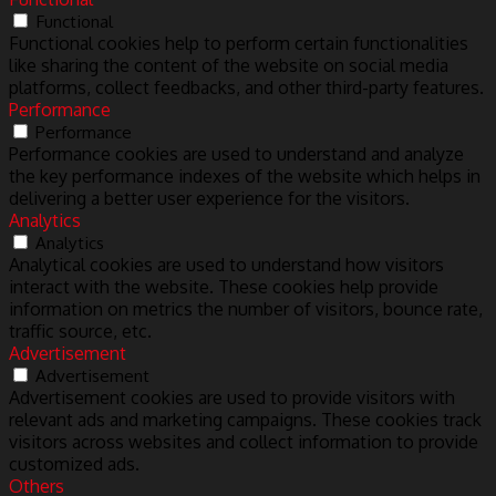
Functional
Functional cookies help to perform certain functionalities
like sharing the content of the website on social media
platforms, collect feedbacks, and other third-party features.
Performance
Performance
Performance cookies are used to understand and analyze
the key performance indexes of the website which helps in
delivering a better user experience for the visitors.
Analytics
Analytics
Analytical cookies are used to understand how visitors
interact with the website. These cookies help provide
information on metrics the number of visitors, bounce rate,
traffic source, etc.
Advertisement
Advertisement
Advertisement cookies are used to provide visitors with
relevant ads and marketing campaigns. These cookies track
visitors across websites and collect information to provide
customized ads.
Others