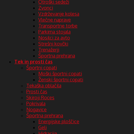
Otroški sedeži
Zvonci
Vzdrževanje kolesa
Vlečne naprave
Transportne torbe
Parkirna stojala
Nosilci za avto
Strešni kovčki
Trenažerji
Športna prehrana
Tek in prosti čas
Športni copati
Moški športni copati
Ženski športni copati
Tekaška oblačila
Prosti čas
Skiroji Roces
Pokrivala
Nogavice
Športna prehrana
Energijske ploščice
Geli
Hidracija