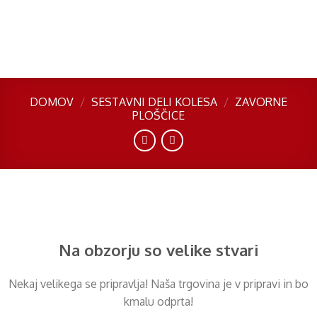
Skip
to
content
DOMOV
/
SESTAVNI DELI KOLESA
/
ZAVORNE
PLOŠČICE
Preskoči
na
vsebino
Na obzorju so velike stvari
Nekaj ​​velikega se pripravlja! Naša trgovina je v pripravi in ​​bo
kmalu odprta!