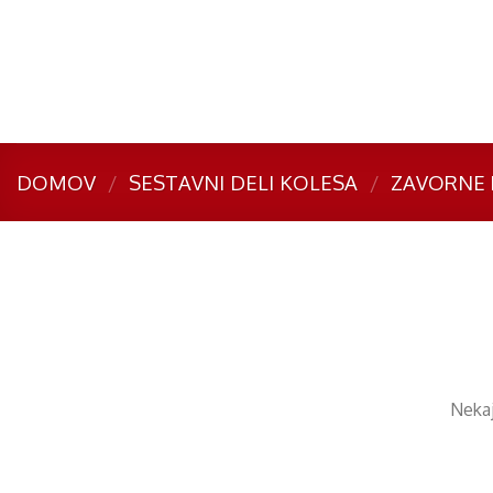
Skip
to
content
DOMOV
/
SESTAVNI DELI KOLESA
/
ZAVORNE 
Preskoči
na
vsebino
Nekaj 