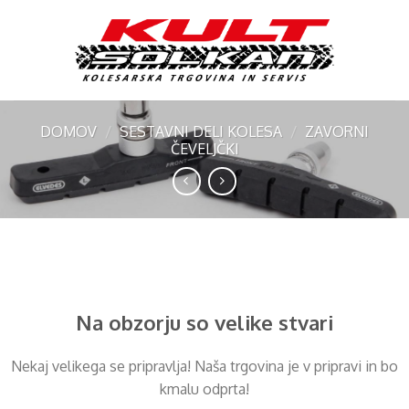
Skip
to
content
DOMOV
/
SESTAVNI DELI KOLESA
/
ZAVORNI
ČEVELJČKI
Preskoči
na
vsebino
Na obzorju so velike stvari
Nekaj ​​velikega se pripravlja! Naša trgovina je v pripravi in ​​bo
kmalu odprta!