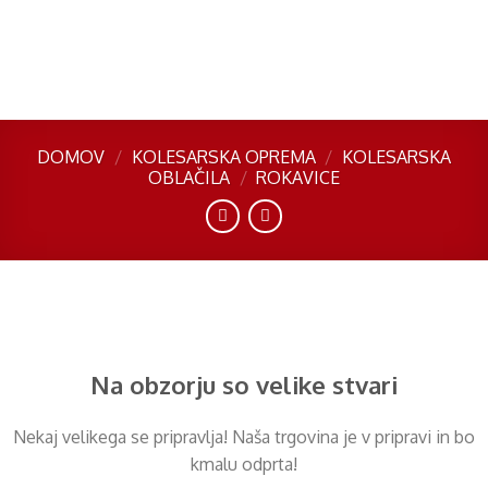
Skip
to
content
DOMOV
/
KOLESARSKA OPREMA
/
KOLESARSKA
OBLAČILA
/
ROKAVICE
Preskoči
na
vsebino
Na obzorju so velike stvari
Nekaj ​​velikega se pripravlja! Naša trgovina je v pripravi in ​​bo
kmalu odprta!