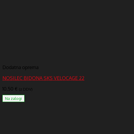
Dodatna oprema
NOSILEC BIDONA SKS VELOCAGE 22
10,50
€
(z DDV)
Na zalogi