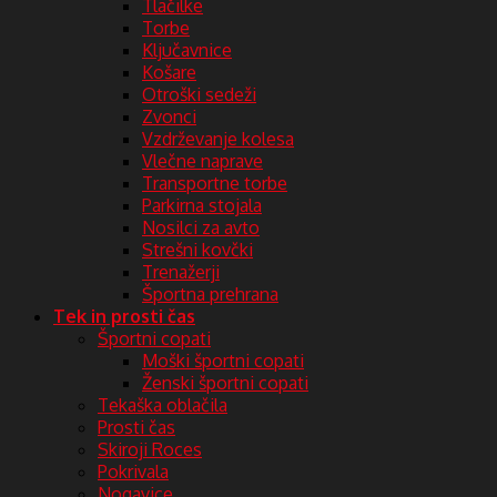
Tlačilke
Torbe
Ključavnice
Košare
Otroški sedeži
Zvonci
Vzdrževanje kolesa
Vlečne naprave
Transportne torbe
Parkirna stojala
Nosilci za avto
Strešni kovčki
Trenažerji
Športna prehrana
Tek in prosti čas
Športni copati
Moški športni copati
Ženski športni copati
Tekaška oblačila
Prosti čas
Skiroji Roces
Pokrivala
Nogavice