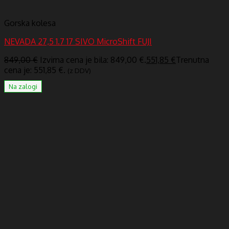
Gorska kolesa
NEVADA 27,5 1.7 17 SIVO MicroShift FUJI
849,00
€
Izvirna cena je bila: 849,00 €.
551,85
€
Trenutna
cena je: 551,85 €.
(z DDV)
Na zalogi