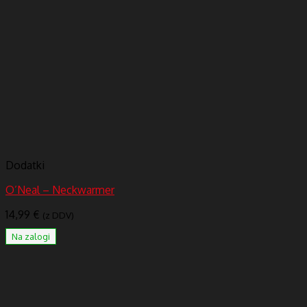
Dodatki
O’Neal – Neckwarmer
14,99
€
(z DDV)
Na zalogi