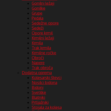
Gonilni ležaji
Gonilke
Grupe
Pedala
Sedežne opore
Sedeži
Opore krmil
Krmilni ležaji
Krmila
Trak krmila
Krmilne ročke
Obroči
Napere
Trak obroča
Dodatna oprema
Kolesarski števci
Nosilci bidona
Bidoni
Svetilke
Blatniki
Prtljažniki
Stojala za kolesa