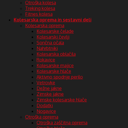
Otroška kolesa
Treking kolesa
Fitnes kolesa
Kolesarska oprema in sestavni deli
Kolesarska oprema
Kolesarske čelade
Kolesarski čevlji
Sončna očala
Nahrbtniki
Kolesarska oblačila
Rokavice
Kolesarske majice
Kolesarske hlače
Aktivno spodnje perilo
Vetrovke
Dežne jakne
Zimske jakne
Zimske kolesarske hlače
Dodatki
Nogavice
Otroška oprema
Otroška zaščitna oprema