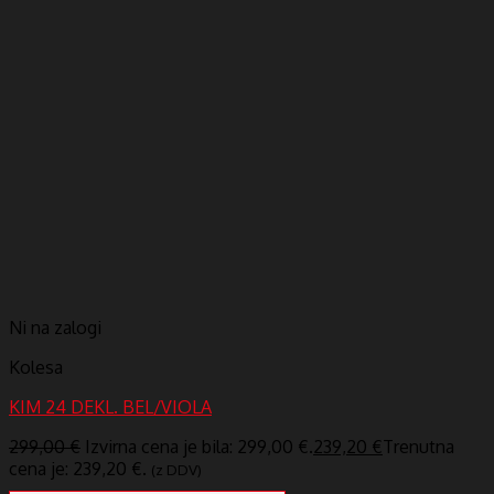
Ni na zalogi
Kolesa
KIM 24 DEKL. BEL/VIOLA
299,00
€
Izvirna cena je bila: 299,00 €.
239,20
€
Trenutna
cena je: 239,20 €.
(z DDV)