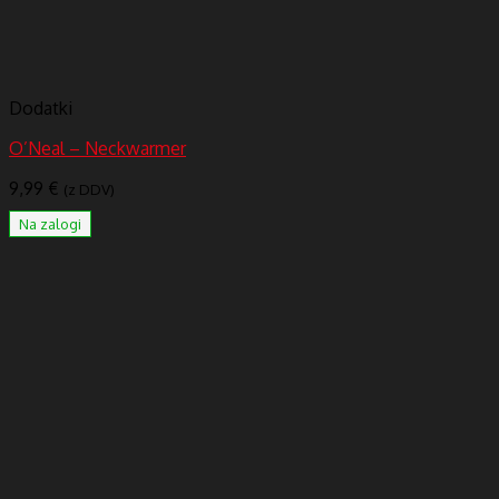
Dodatki
O’Neal – Neckwarmer
9,99
€
(z DDV)
Na zalogi