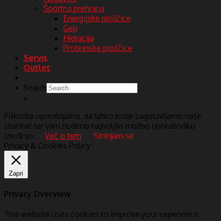
Športna prehrana
Energijske ploščice
Geli
Hidracija
Proteinske ploščice
Servis
Outlet
Search
×
Piškotke uporabljamo, da lahko bolje zagotavljamo naše
storitve ter vam nudimo najboljšo možno uporabniško
izkušnjo.
Več o tem
Strinjam se
Privacy & Cookies Policy
Zapri
Privacy Overview
This website uses cookies to improve your experience