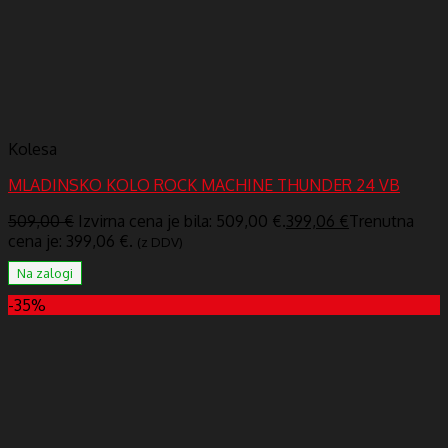
Kolesa
MLADINSKO KOLO ROCK MACHINE THUNDER 24 VB
509,00
€
Izvirna cena je bila: 509,00 €.
399,06
€
Trenutna
cena je: 399,06 €.
(z DDV)
Na zalogi
-35%