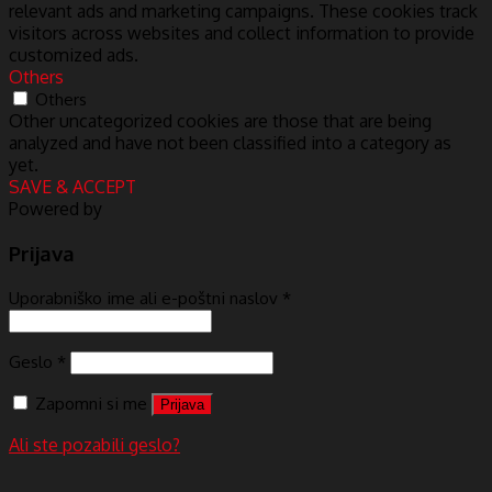
relevant ads and marketing campaigns. These cookies track
visitors across websites and collect information to provide
customized ads.
Others
Others
Other uncategorized cookies are those that are being
analyzed and have not been classified into a category as
yet.
SAVE & ACCEPT
Powered by
Prijava
Uporabniško ime ali e-poštni naslov
*
Geslo
*
Zapomni si me
Prijava
Ali ste pozabili geslo?