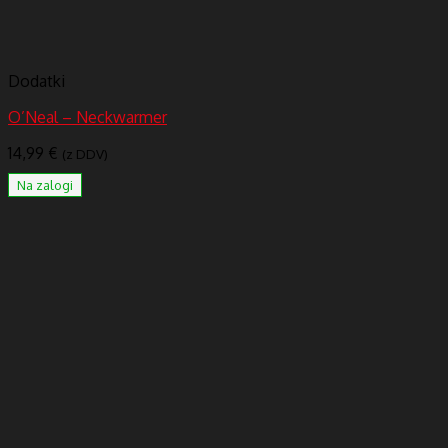
Dodatki
O’Neal – Neckwarmer
14,99
€
(z DDV)
Na zalogi