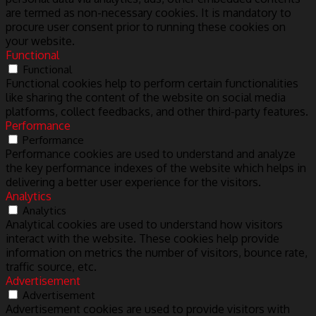
are termed as non-necessary cookies. It is mandatory to
procure user consent prior to running these cookies on
your website.
Functional
Functional
Functional cookies help to perform certain functionalities
like sharing the content of the website on social media
platforms, collect feedbacks, and other third-party features.
Performance
Performance
Performance cookies are used to understand and analyze
the key performance indexes of the website which helps in
delivering a better user experience for the visitors.
Analytics
Analytics
Analytical cookies are used to understand how visitors
interact with the website. These cookies help provide
information on metrics the number of visitors, bounce rate,
traffic source, etc.
Advertisement
Advertisement
Advertisement cookies are used to provide visitors with