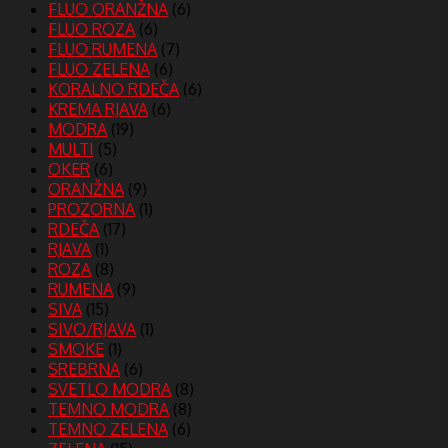
FLUO ORANŽNA
(6)
FLUO ROZA
(6)
FLUO RUMENA
(7)
FLUO ZELENA
(6)
KORALNO RDEČA
(6)
KREMA RJAVA
(6)
MODRA
(19)
MULTI
(5)
OKER
(6)
ORANŽNA
(9)
PROZORNA
(1)
RDEČA
(17)
RJAVA
(1)
ROZA
(8)
RUMENA
(9)
SIVA
(15)
SIVO/RJAVA
(1)
SMOKE
(1)
SREBRNA
(6)
SVETLO MODRA
(8)
TEMNO MODRA
(8)
TEMNO ZELENA
(6)