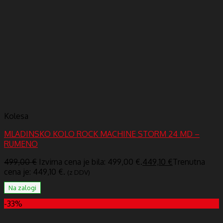
Kolesa
MLADINSKO KOLO ROCK MACHINE STORM 24 MD –
RUMENO
499,00
€
Izvirna cena je bila: 499,00 €.
449,10
€
Trenutna
cena je: 449,10 €.
(z DDV)
Na zalogi
-33%