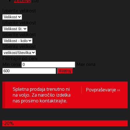
ZELENA
(15)
Izberite velikost
Izberite velikost
Izberite velikost
Izberite velikost
Filtrirajte po ceni
Min cena
Max cena
Filtriraj
Spletna prodaja trenutno ni
Povpraševanje ››
na voljo. Za naročilo izdelka
nas prosimo kontaktirajte.
-20%