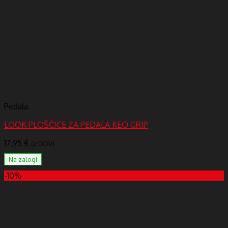
Pedala
LOOK PLOŠČICE ZA PEDALA KEO GRIP
17,95
€
(z DDV)
Na zalogi
-10%