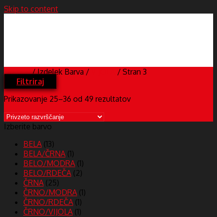
Skip to content
Domov
/
Izdelek Barva
/
VIJOLA
/
Stran 3
Filtriraj
Prikazovanje 25–36 od 49 rezultatov
Izberite barvo
BELA
(13)
BELA/ČRNA
(1)
BELO/MODRA
(1)
BELO/RDEČA
(2)
ČRNA
(25)
ČRNO/MODRA
(1)
ČRNO/RDEČA
(1)
ČRNO/VIJOLA
(1)