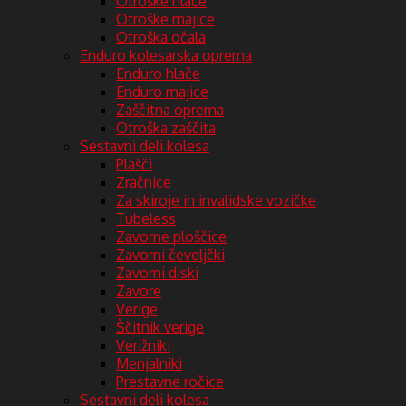
Otroške hlače
Otroške majice
Otroška očala
Enduro kolesarska oprema
Enduro hlače
Enduro majice
Zaščitna oprema
Otroška zaščita
Sestavni deli kolesa
Plašči
Zračnice
Za skiroje in invalidske vozičke
Tubeless
Zavorne ploščice
Zavorni čeveljčki
Zavorni diski
Zavore
Verige
Ščitnik verige
Verižniki
Menjalniki
Prestavne ročice
Sestavni deli kolesa